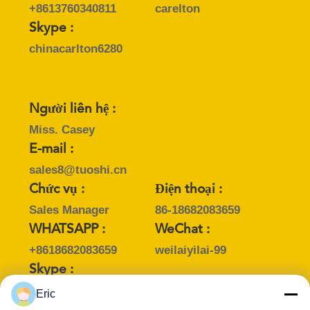
SƠ
+8613760340811
carelton
Skype :
ĐỒ
chinacarlton6280
TRANG
WEB
Người liên hệ :
PRIVACY
Miss. Casey
POLICY
E-mail :
sales8@tuoshi.cn
Chức vụ :
Điện thoại :
Sales Manager
86-18682083659
WHATSAPP :
WeChat :
+8618682083659
weilaiyilai-99
Skype :
+8618682083659
Eric