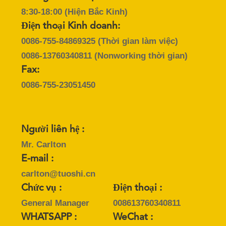
TIN
8:30-18:00 (Hiện Bắc Kinh)
TỨC
Điện thoại Kinh doanh:
0086-755-84869325
(Thời gian làm việc)
CÁC
0086-13760340811
(Nonworking thời gian)
TRƯỜNG
Fax:
0086-755-23051450
HỢP
YÊU
Người liên hệ :
CẦU
Mr. Carlton
BÁO
E-mail :
GIÁ
carlton@tuoshi.cn
Chức vụ :
Điện thoại :
VR
General Manager
008613760340811
WHATSAPP :
WeChat :