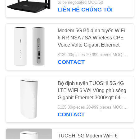
to be negotiated MOQ:50
LIÊN HỆ CHÚNG TÔI
Modem 5G Bộ định tuyến WiFi
6 NR NSA / SA Wireless CPE
Voice Volte Gigabit Ethernet
$139.00/pieces 20-999 pieces MOQ:20 miếng
CONTACT
Bộ định tuyến TUOSHI 5G 4G
LTE WiFi 6 Với Vùng phủ sóng
Gigabit Ethernet 3000sqft 64
Thiết bị
$125.00/pieces 20-999 pieces MOQ:20 miếng
CONTACT
TUOSHI 5G Modem WiFi 6