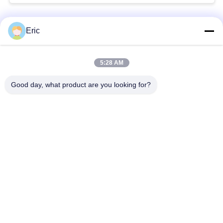
Eric
LIÊN HỆ CHÚNG TÔI!
5:28 AM
Danh mục phổ biến
Tất cả
Good day, what product are you looking for?
các
Bộ Định Tuyến WiFi LTE
Bộ Định Tuyến 4G LTE 300Mbps
Bộ Định Tuyến LTE Volte
Bộ Định Tuyến Di Động SiM Kép
Bộ Định Tuyến Wi-Fi 5G
CPE Ngoài Trời 5G
Bộ Định Tuyến CPE Ngoài Trời 4G LTE
Bộ Mở Rộng Phạm Vi WiFi USB