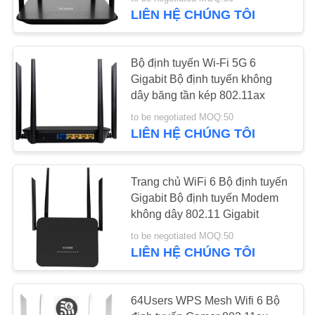
QUAN
LIÊN HỆ CHÚNG TÔI
NHÀ
MÁY
Bộ định tuyến Wi-Fi 5G 6
Gigabit Bộ định tuyến không
KIỂM
dây băng tần kép 802.11ax
SOÁT
to be negotiated MOQ:50
LIÊN HỆ CHÚNG TÔI
CHẤT
LƯỢNG
Trang chủ WiFi 6 Bộ định tuyến
Gigabit Bộ định tuyến Modem
LIÊN
không dây 802.11 Gigabit
HỆ
to be negotiated MOQ:50
LIÊN HỆ CHÚNG TÔI
CHÚNG
TÔI
64Users WPS Mesh Wifi 6 Bộ