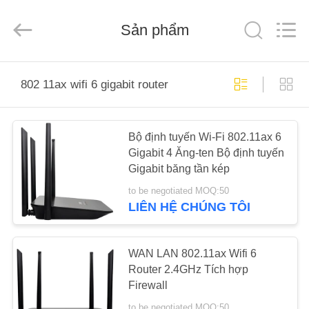
2025
Shenzhen
Tuoshi
Network
Sản phẩm
Communications
Co.,
Ltd.
All
NHÀ
Rights
Reserved.
802 11ax wifi 6 gigabit router
CÁC
SẢN
Bộ định tuyến Wi-Fi 802.11ax 6
Gigabit 4 Ăng-ten Bộ định tuyến
PHẨM
Gigabit băng tần kép
to be negotiated MOQ:50
VỀ
LIÊN HỆ CHÚNG TÔI
CHÚNG
TÔI
WAN LAN 802.11ax Wifi 6
Router 2.4GHz Tích hợp
Firewall
THAM
to be negotiated MOQ:50