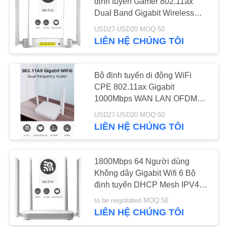
định tuyến Gamer 802.11ax
TIN
Dual Band Gigabit Wireless
TỨC
CPE
USD27-USD20 MOQ:50
LIÊN HỆ CHÚNG TÔI
CÁC
TRƯỜNG
Bộ định tuyến di động WiFi
HỢP
CPE 802.11ax Gigabit
1000Mbps WAN LAN OFDMA
MU MIMO
USD27-USD20 MOQ:50
YÊU
LIÊN HỆ CHÚNG TÔI
CẦU
BÁO
1800Mbps 64 Người dùng
GIÁ
Không dây Gigabit Wifi 6 Bộ
định tuyến DHCP Mesh IPV4
IPV6 Mu Mimo CPE
VR
to be negotiated MOQ:50
LIÊN HỆ CHÚNG TÔI